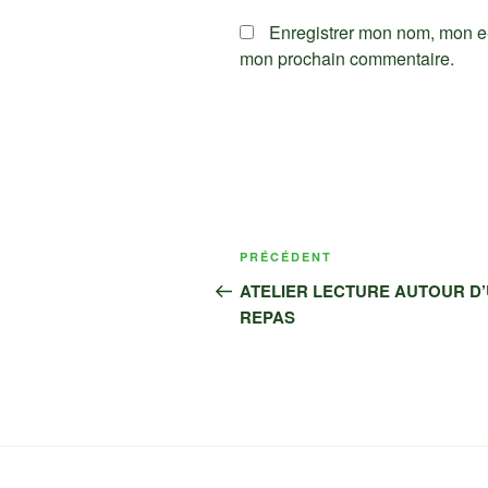
Enregistrer mon nom, mon e-
mon prochain commentaire.
Navigation
Article
PRÉCÉDENT
de
précédent
ATELIER LECTURE AUTOUR D
REPAS
l’article