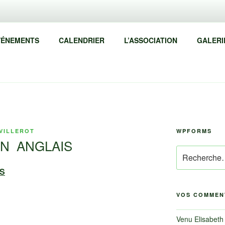
MBARQU'
VÉNEMENTS
CALENDRIER
L’ASSOCIATION
GALERI
if
VILLEROT
WPFORMS
N ANGLAIS
Recherche
pour
S
:
VOS COMMEN
Venu Elisabeth