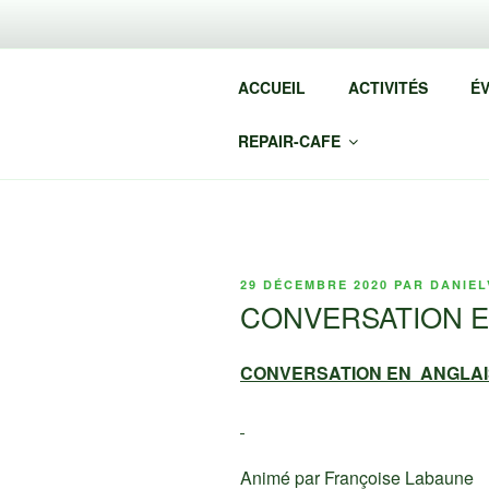
Aller
au
L'E
contenu
ACCUEIL
ACTIVITÉS
É
principal
Café associat
REPAIR-CAFE
PUBLIÉ
29 DÉCEMBRE 2020
PAR
DANIEL
LE
CONVERSATION E
CONVERSATION EN ANGLAI
Animé par Françoise Labaune